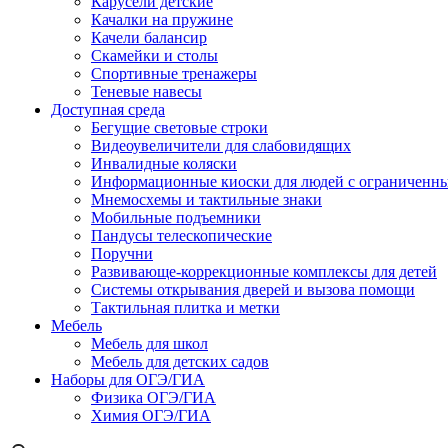
Карусели детские
Качалки на пружине
Качели балансир
Скамейки и столы
Спортивные тренажеры
Теневые навесы
Доступная среда
Бегущие световые строки
Видеоувеличители для слабовидящих
Инвалидные коляски
Информационные киоски для людей с ограниченн
Мнемосхемы и тактильные знаки
Мобильные подъемники
Пандусы телескопические
Поручни
Развивающе-коррекционные комплексы для детей
Системы открывания дверей и вызова помощи
Тактильная плитка и метки
Мебель
Мебель для школ
Мебель для детских садов
Наборы для ОГЭ/ГИА
Физика ОГЭ/ГИА
Химия ОГЭ/ГИА