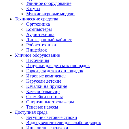
Уличное оборудование
Батуты
Мягкие игровые модули
Технические средства
Оргтехника
Компьютеры
Аудиотехника
Лингафонный кабинет
Робототехника
Пищеблок
Уличное оборудование
Песочницы
Игрушки для детских площадок
Горки для детских площадок
Игровые комплексы
Карусели детские
Качалки на пружине
Качели балансир
Скамейки и столы
Спортивные тренажеры
Теневые навесы
Доступная среда
Бегущие световые строки
Видеоувеличители для слабовидящих
Инвалидные коляски