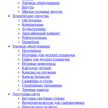
Уличное оборудование
Батуты
Мягкие игровые модули
Технические средства
Оргтехника
Компьютеры
Аудиотехника
Лингафонный кабинет
Робототехника
Пищеблок
Уличное оборудование
Песочницы
Игрушки для детских площадок
Горки для детских площадок
Игровые комплексы
Карусели детские
Качалки на пружине
Качели балансир
Скамейки и столы
Спортивные тренажеры
Теневые навесы
Доступная среда
Бегущие световые строки
Видеоувеличители для слабовидящих
Инвалидные коляски