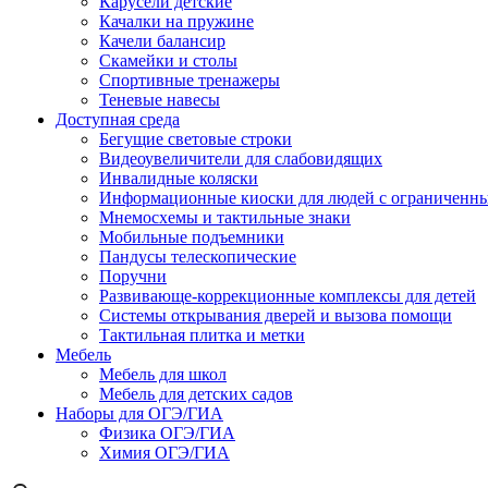
Карусели детские
Качалки на пружине
Качели балансир
Скамейки и столы
Спортивные тренажеры
Теневые навесы
Доступная среда
Бегущие световые строки
Видеоувеличители для слабовидящих
Инвалидные коляски
Информационные киоски для людей с ограниченн
Мнемосхемы и тактильные знаки
Мобильные подъемники
Пандусы телескопические
Поручни
Развивающе-коррекционные комплексы для детей
Системы открывания дверей и вызова помощи
Тактильная плитка и метки
Мебель
Мебель для школ
Мебель для детских садов
Наборы для ОГЭ/ГИА
Физика ОГЭ/ГИА
Химия ОГЭ/ГИА