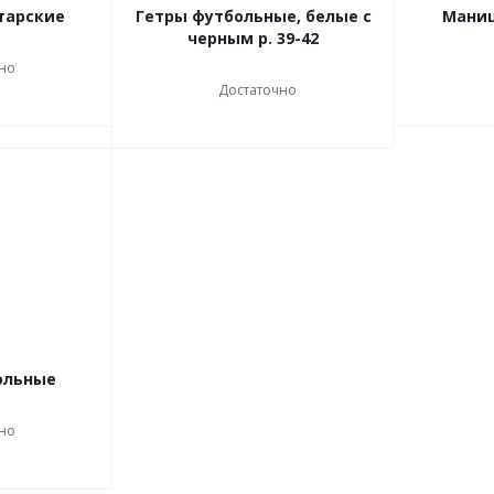
тарские
Гетры футбольные, белые с
Маниш
черным р. 39-42
но
Достаточно
ольные
но