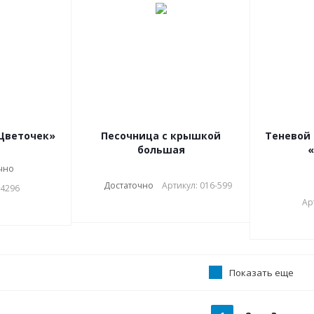
«Цветочек»
Песочница с крышкой
Теневой 
большая
«
чно
Достаточно
Артикул: 016-599
-4296
Ар
Показать еще