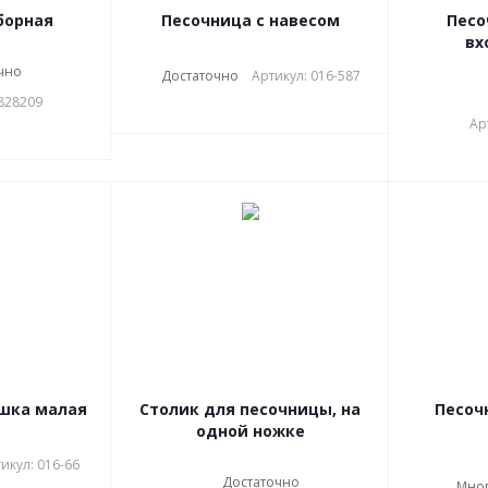
борная
Песочница с навесом
Песо
вх
чно
Достаточно
Артикул: 016-587
3828209
Ар
шка малая
Столик для песочницы, на
Песоч
одной ножке
икул: 016-66
Достаточно
Мно