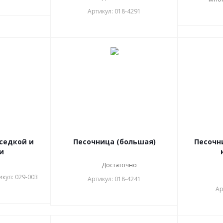
Артикул: 018-4291
седкой и
Песочница (большая)
Песочн
и
Достаточно
икул: 029-003
Артикул: 018-4241
Ар