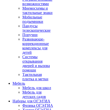
возможностями
Мнемосхемы и
тактильные знаки
Мобильные
подъемники
Пандусы
телескопические
Поручни
Развивающе-
коррекционные
комплексы для
детей
Системы
открывания
дверей и вызова
помощи
Тактильная
плитка и метки
Мебель
Мебель для школ
Мебель для
детских садов
Наборы для ОГЭ/ГИА
Физика ОГЭ/ГИА
Химия ОГЭ/ГИА