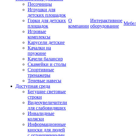
Песочницы
Игрушки для
детских площадок
Горки для детских
О
Интерактивное
Мебе
площадок
компании
оборудование
Игровые
комплексы
Карусели детские
Качалки на
пружине
Качели балансир
Скамейки и столы
Спортивные
тренажеры
Теневые навесы
Доступная среда
Бегущие световые
строки
Видеоувеличители
для слабовидящих
Инвалидные
коляски
Информационные
киоски для людей
с ограниченными