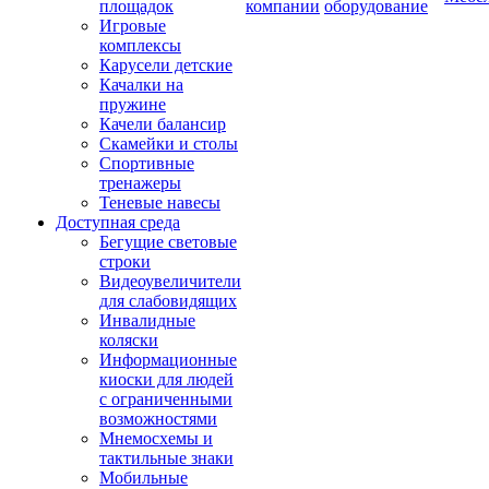
площадок
компании
оборудование
Игровые
комплексы
Карусели детские
Качалки на
пружине
Качели балансир
Скамейки и столы
Спортивные
тренажеры
Теневые навесы
Доступная среда
Бегущие световые
строки
Видеоувеличители
для слабовидящих
Инвалидные
коляски
Информационные
киоски для людей
с ограниченными
возможностями
Мнемосхемы и
тактильные знаки
Мобильные