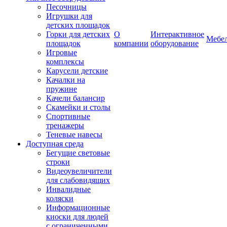
Песочницы
Игрушки для
детских площадок
Горки для детских
О
Интерактивное
Мебе
площадок
компании
оборудование
Игровые
комплексы
Карусели детские
Качалки на
пружине
Качели балансир
Скамейки и столы
Спортивные
тренажеры
Теневые навесы
Доступная среда
Бегущие световые
строки
Видеоувеличители
для слабовидящих
Инвалидные
коляски
Информационные
киоски для людей
с ограниченными