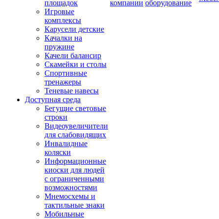
площадок
компании
оборудование
Игровые
комплексы
Карусели детские
Качалки на
пружине
Качели балансир
Скамейки и столы
Спортивные
тренажеры
Теневые навесы
Доступная среда
Бегущие световые
строки
Видеоувеличители
для слабовидящих
Инвалидные
коляски
Информационные
киоски для людей
с ограниченными
возможностями
Мнемосхемы и
тактильные знаки
Мобильные