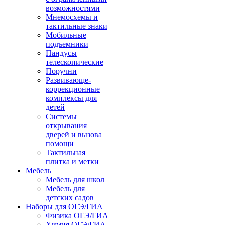
возможностями
Мнемосхемы и
тактильные знаки
Мобильные
подъемники
Пандусы
телескопические
Поручни
Развивающе-
коррекционные
комплексы для
детей
Системы
открывания
дверей и вызова
помощи
Тактильная
плитка и метки
Мебель
Мебель для школ
Мебель для
детских садов
Наборы для ОГЭ/ГИА
Физика ОГЭ/ГИА
Химия ОГЭ/ГИА