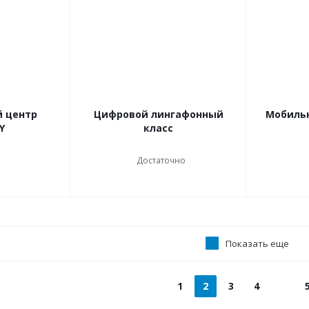
 центр
Цифровой лингафонный
Мобиль
Y
класс
Достаточно
Показать еще
1
2
3
4