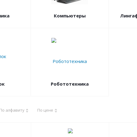
ника
Компьютеры
Линга
ок
Робототехника
По алфавиту
По цене