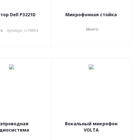
тор Dell P3221D
Микрофонная стойка
Много
го
Артикул: гс79954
езпроводная
Вокальный микрофон
диосистема
VOLTA