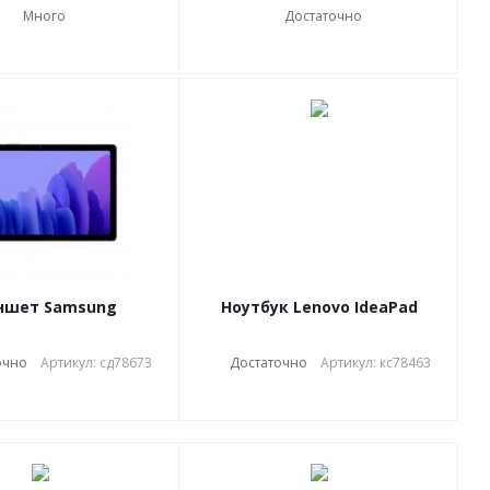
Много
Достаточно
ншет Samsung
Ноутбук Lenovo IdeaPad
очно
Артикул: сд78673
Достаточно
Артикул: кс78463