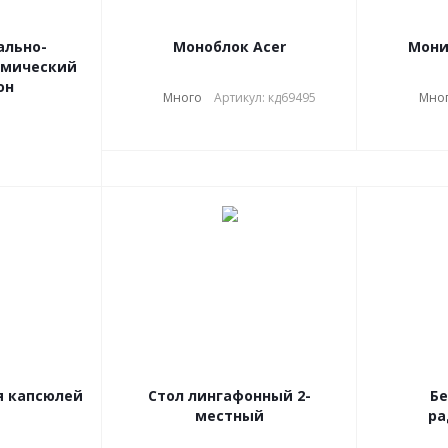
ально-
Моноблок Acer
Мони
амический
он
Много
Артикул: кд69495
Мно
я капсюлей
Стол лингафонный 2-
Б
местный
ра