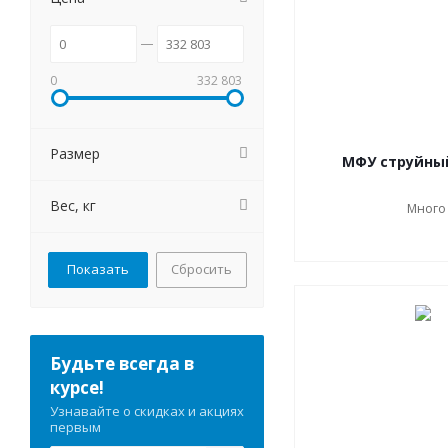
0
332 803
Размер
МФУ струйны
Вес, кг
Много
Сбросить
Будьте всегда в
курсе!
Узнавайте о скидках и акциях
первым