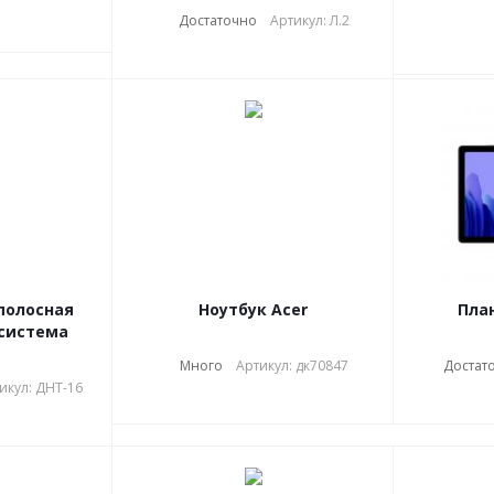
Достаточно
Артикул: Л.2
полосная
Ноутбук Acer
Пла
 система
Много
Артикул: дк70847
Достат
икул: ДНТ-16