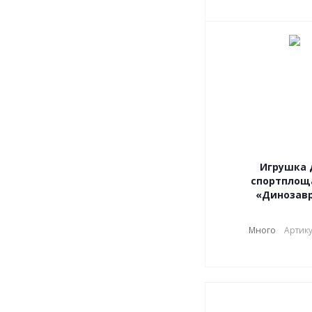
Игрушка 
спортплощ
«Динозав
Много
Артику