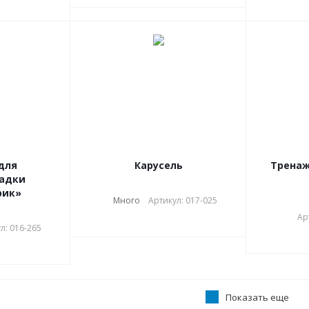
для
Карусель
Тренаж
адки
рик»
Много
Артикул: 017-025
Ар
л: 016-265
Показать еще