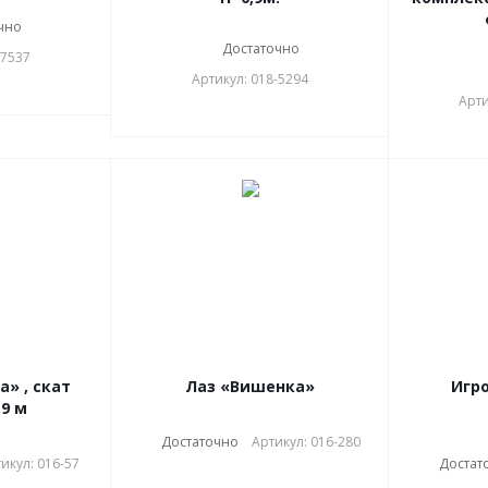
чно
Достаточно
-7537
Артикул: 018-5294
Арти
» , скат
Лаз «Вишенка»
Игр
,9 м
Достаточно
Артикул: 016-280
икул: 016-57
Достат