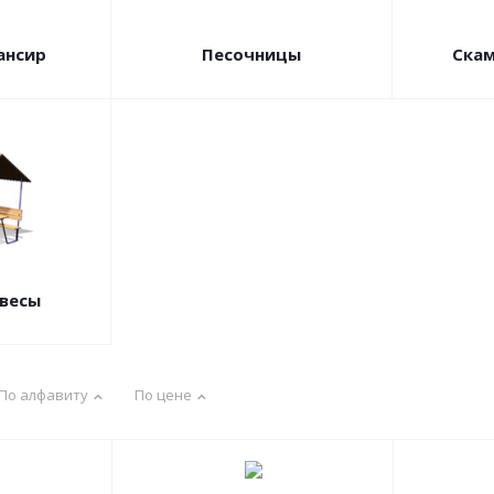
ансир
Песочницы
Скам
авесы
По алфавиту
По цене