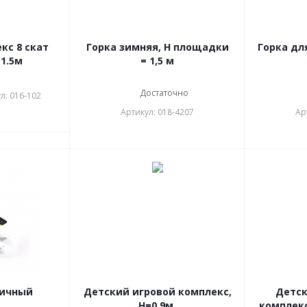
кс 8 скат
Горка зимняя, Н площадки
Горка дл
1.5м
= 1,5 м
Достаточно
л: 016-102
Артикул: 018-4207
Ар
личный
Детский игровой комплекс,
Детск
Н=0,9м.
комплекс