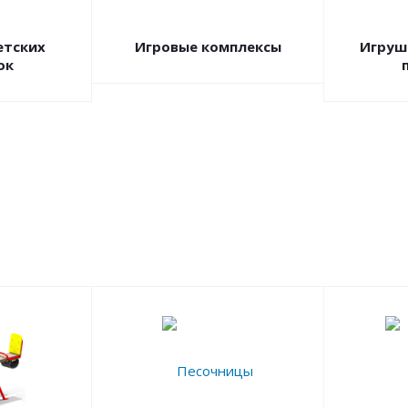
етских
Игровые комплексы
Игруш
ок